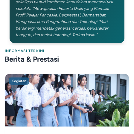
sekaligus wujud komitmen kami dalam mencapai visi
sekolah: "Mewujudkan Peserta Didik yang Memiliki
Profil Pelajar Pancasila, Berprestasi, Bermartabat,
Menguasai Ilmu Pengetahuan dan Teknologi."Mari
bersinergi mencetak generasi cerdas, berkarakter
tangguh, dan melek teknologi. Terima kasih."
INFORMASI TERKINI
Berita & Prestasi
Kegiatan