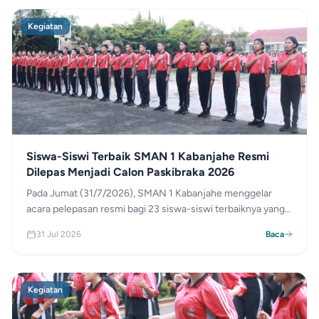
siswa bahwa tata tertib sekolah hadir demi membentuk
karakter dan integritas, bukan mengekang kebebasan.
Kegiatan
Siswa-Siswi Terbaik SMAN 1 Kabanjahe Resmi
Dilepas Menjadi Calon Paskibraka 2026
Pada Jumat (31/7/2026), SMAN 1 Kabanjahe menggelar
acara pelepasan resmi bagi 23 siswa-siswi terbaiknya yang
berhasil lolos seleksi sebagai Calon Paskibraka tahun 2026.
31 Jul 2026
Baca
Delegasi tersebut terdiri dari 3 siswa untuk Tingkat Provinsi
Sumatera Utara (termasuk 1 cadangan nasional) dan 20
siswa untuk Tingkat Kabupaten Karo. Pihak sekolah
berharap para siswa dapat menjaga kesehatan dan
Kegiatan
menunjukkan performa maksimal selama masa pelatihan
demi mengharumkan nama daerah.