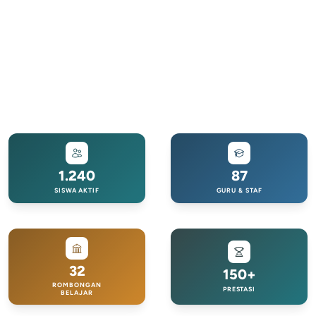
1.240
87
SISWA AKTIF
GURU & STAF
32
150+
ROMBONGAN
PRESTASI
BELAJAR