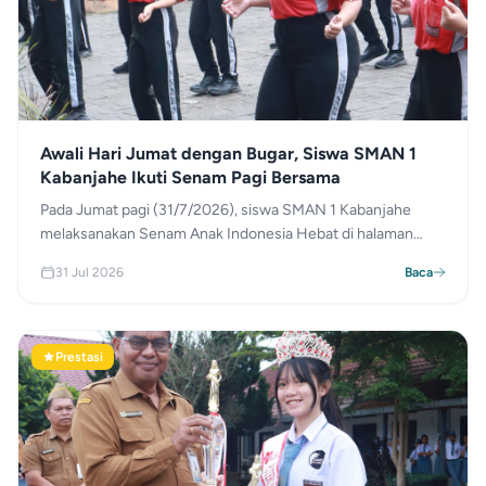
Awali Hari Jumat dengan Bugar, Siswa SMAN 1
Kabanjahe Ikuti Senam Pagi Bersama
Pada Jumat pagi (31/7/2026), siswa SMAN 1 Kabanjahe
melaksanakan Senam Anak Indonesia Hebat di halaman
sekolah sebelum jam pelajaran dimulai. Kegiatan
31 Jul 2026
Baca
pembiasaan hidup sehat ini diikuti secara antusias oleh
seluruh siswa guna membangun fisik yang bugar serta
meningkatkan fokus belajar yang prima di dalam kelas.
Prestasi