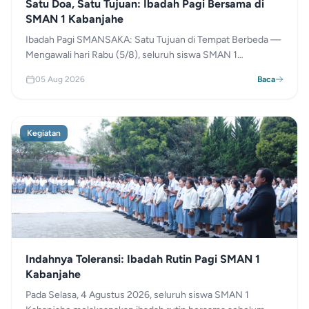
Satu Doa, Satu Tujuan: Ibadah Pagi Bersama di
SMAN 1 Kabanjahe
Ibadah Pagi SMANSAKA: Satu Tujuan di Tempat Berbeda —
Mengawali hari Rabu (5/8), seluruh siswa SMAN 1
Kabanjahe melaksanakan ibadah rutin. Meski terbagi di
05 Aug 2026
Baca
Mushola (Muslim) dan Lapangan (Kristen/Katolik),
kebersamaan doa ini memperkuat iman siswa untuk meraih
sukses.
Kegiatan
Indahnya Toleransi: Ibadah Rutin Pagi SMAN 1
Kabanjahe
Pada Selasa, 4 Agustus 2026, seluruh siswa SMAN 1