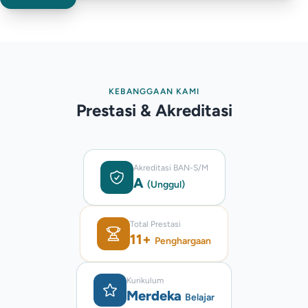
KEBANGGAAN KAMI
Prestasi & Akreditasi
Akreditasi BAN-S/M
A
(Unggul)
Total Prestasi
11+
Penghargaan
Kurikulum
Merdeka
Belajar