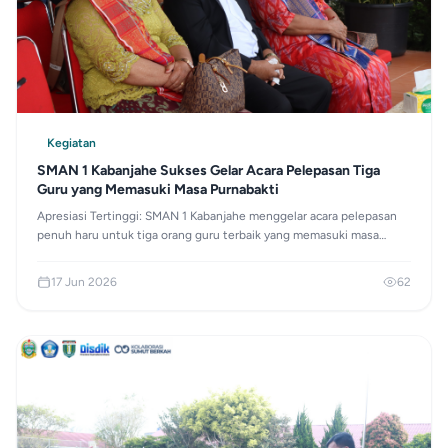
Kegiatan
SMAN 1 Kabanjahe Sukses Gelar Acara Pelepasan Tiga
Guru yang Memasuki Masa Purnabakti
Apresiasi Tertinggi: SMAN 1 Kabanjahe menggelar acara pelepasan
penuh haru untuk tiga orang guru terbaik yang memasuki masa
purnabakti. Terima kasih atas puluhan tahun pengabdian, dedikasi,
dan ilmu yang telah dicurahkan demi mencerdaskan generasi bangsa
17 Jun 2026
62
di Smansaka!