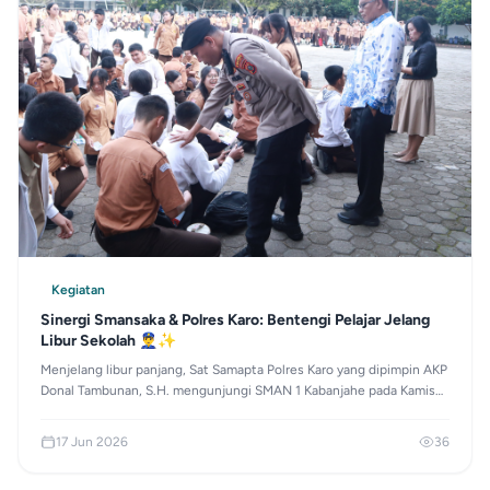
Kegiatan
Sinergi Smansaka & Polres Karo: Bentengi Pelajar Jelang
Libur Sekolah 👮‍♂️✨
Menjelang libur panjang, Sat Samapta Polres Karo yang dipimpin AKP
Donal Tambunan, S.H. mengunjungi SMAN 1 Kabanjahe pada Kamis
(11/6) untuk mensosialisasikan Harkamtibmas. Kegiatan ini bertujuan
membentengi siswa dari kenakalan remaja, tawuran, geng motor,
17 Jun 2026
36
penyalahgunaan medsos, serta narkoba demi mewujudkan liburan
yang aman dan positif.