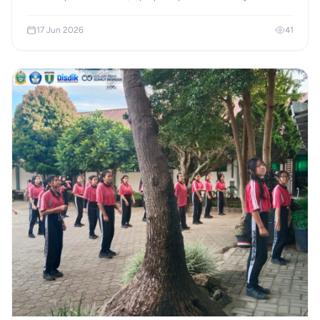
Bangun serta dihadiri Sekda Kabupaten Karo Gelora Kurnia Putra
Ginting dan Kacabdis Wilayah IV Zulkarnain Barus. Kehadiran para
17 Jun 2026
41
tokoh ini memberikan motivasi besar bagi seluruh siswa untuk
menjadi generasi berkarakter Pelajar Pancasila.