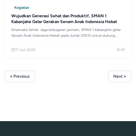
Kegiatan
Wujudkan Generasi Sehat dan Produktif, SMAN 1
Kabanjahe Gelar Gerakan Senam Anak Indonesia Hebat
Smansaka Sehat: Jaga kebugaran jasmani, SMAN 1 Kabanjahe gelar
Senam Anak Indonesia Hebat pada Jumat (29/5) untuk dukung
terciptanya generasi muda yang produktif dan berprestasi!
17 Jun 2026
39
« Previous
Next »