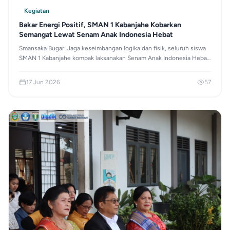
Kegiatan
Bakar Energi Positif, SMAN 1 Kabanjahe Kobarkan
Semangat Lewat Senam Anak Indonesia Hebat
Smansaka Bugar: Jaga keseimbangan logika dan fisik, seluruh siswa
SMAN 1 Kabanjahe kompak laksanakan Senam Anak Indonesia Hebat
pada Jumat (12/6) demi bangun generasi muda yang sehat dan
berprestasi!
17 Jun 2026
57